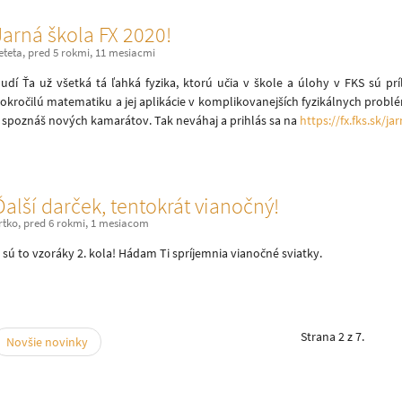
Jarná škola FX 2020!
eteta
,
pred 5 rokmi, 11 mesiacmi
udí Ťa už všetká tá ľahká fyzika, ktorú učia v škole a úlohy v FKS sú p
okročilú matematiku a jej aplikácie v komplikovanejších fyzikálnych problé
 spoznáš nových kamarátov. Tak neváhaj a prihlás sa na
https://fx.fks.sk/ja
Ďalší darček, tentokrát vianočný!
rtko
,
pred 6 rokmi, 1 mesiacom
 sú to vzoráky 2. kola! Hádam Ti spríjemnia vianočné sviatky.
Strana 2 z 7.
Novšie novinky