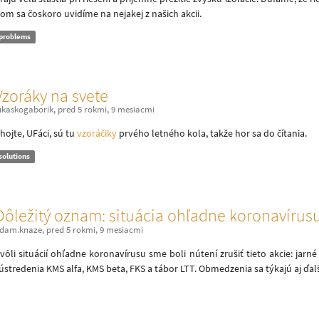
om sa čoskoro uvidíme na nejakej z našich akcii.
problems
Vzoráky na svete
ukaskogaborik
,
pred 5 rokmi, 9 mesiacmi
hojte, UFáci, sú tu
vzoráčiky
prvého letného kola, takže hor sa do čítania.
solutions
Dôležitý oznam: situácia ohľadne koronavírus
dam.knaze
,
pred 5 rokmi, 9 mesiacmi
vôli situácií ohľadne koronavírusu sme boli nútení zrušiť tieto akcie: jarn
ústredenia KMS alfa, KMS beta, FKS a tábor LTT. Obmedzenia sa týkajú aj ďalší