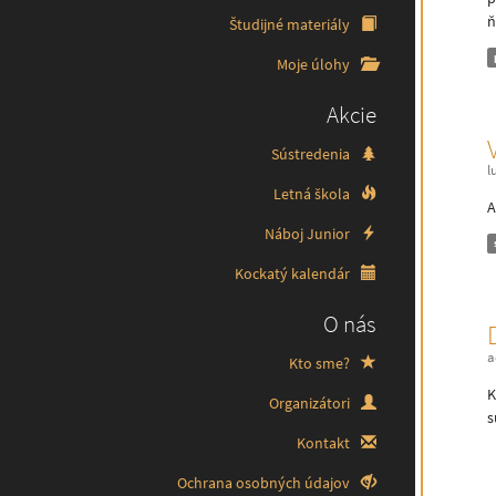
ň
Študijné materiály
Moje úlohy
Akcie
Sústredenia
l
Letná škola
A
Náboj Junior
Kockatý kalendár
O nás
a
Kto sme?
K
Organizátori
s
Kontakt
Ochrana osobných údajov