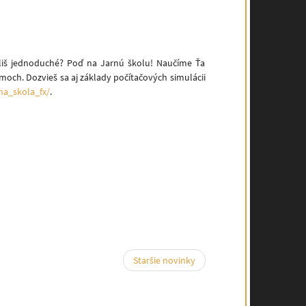
ríliš jednoduché? Poď na Jarnú školu! Naučíme Ťa
moch. Dozvieš sa aj základy počítačových simulácii
rna_skola_fx/
.
Staršie novinky