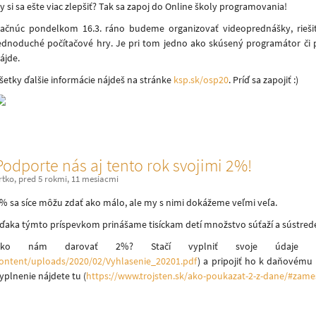
y si sa ešte viac zlepšiť? Tak sa zapoj do Online školy programovania!
ačnúc pondelkom 16.3. ráno budeme organizovať videoprednášky, riešiť
ednoduché počítačové hry. Je pri tom jedno ako skúsený programátor či 
ájde.
šetky ďalšie informácie nájdeš na stránke
ksp.sk/osp20
. Príď sa zapojiť :)
Podporte nás aj tento rok svojimi 2%!
rtko
,
pred 5 rokmi, 11 mesiacmi
% sa síce môžu zdať ako málo, ale my s nimi dokážeme veľmi veľa.
ďaka týmto príspevkom prinášame tisíckam detí množstvo súťaží a sústrede
Ako nám darovať 2%? Stačí vyplniť svoje údaje d
ontent/uploads/2020/02/Vyhlasenie_20201.pdf
) a pripojiť ho k daňovému
yplnenie nájdete tu (
https://www.trojsten.sk/ako-poukazat-2-z-dane/#zam