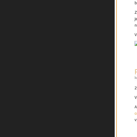
b
Z
j
n
V
k
2
V
c
v