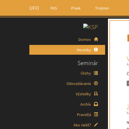
UFO
FKS
Prask
Trojsten
Domov
Novinky
Seminár
l
Úlohy
Č
Odovzdávanie
Výsledky
Archív
l
Pravidlá
N
Ako riešiť?
p