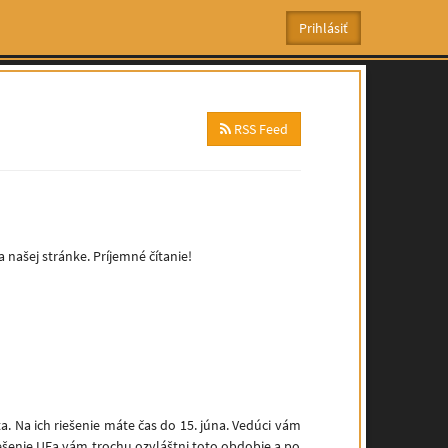
RSS Feed
 našej stránke. Príjemné čítanie!
a. Na ich riešenie máte čas do 15. júna. Vedúci vám
 riešenie UFa vám trochu ozvláštni toto obdobie a po