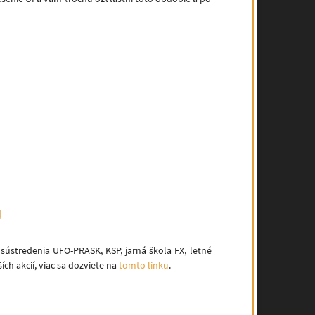
u
é sústredenia UFO-PRASK, KSP, jarná škola FX, letné
ch akcií, viac sa dozviete na
tomto linku
.