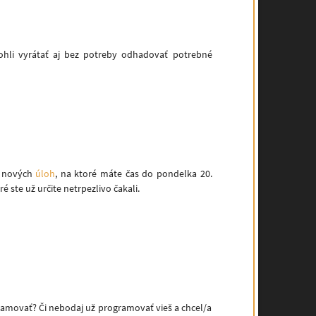
mohli vyrátať aj bez potreby odhadovať potrebné
ia nových
úloh
, na ktoré máte čas do pondelka 20.
 ste už určite netrpezlivo čakali.
ogramovať? Či nebodaj už programovať vieš a chcel/a