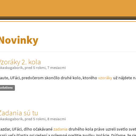
Novinky
Vzoráky 2. kola
ukaskogaborik
,
pred 5 rokmi, 7 mesiacmi
aute, UFáci, predvčerom skončilo druhé kolo, ktorého
vzoráky
už nájdete na
solutions
Zadania sú tu
ukaskogaborik
,
pred 5 rokmi, 8 mesiacmi
azdar, UFáci, dlho očakávané
zadania
druhého kola práve uzreli svetlo svet
rajú veľa šťastia pri riešení a príjemné prežitie zvyšku izolácie. Dúfame, že