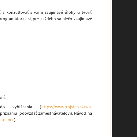
 a konzultovať s vami zaujímavé úlohy či tvoriť
programátorka si, pre každého sa niečo zaujímavé
ní.
o vyhlásenia (
https://www.trojsten.sk/wp-
 priznaniu (odovzdať zamestnávateľovi). Návod na
estnanec
).