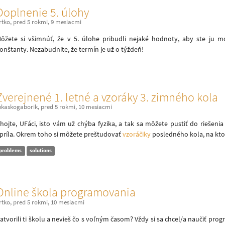
Doplnenie 5. úlohy
rtko
,
pred 5 rokmi, 9 mesiacmi
ôžete si všimnúť, že v 5. úlohe pribudli nejaké hodnoty, aby ste ju 
onštanty. Nezabudnite, že termín je už o týždeň!
Zverejnené 1. letné a vzoráky 3. zimného kola
ukaskogaborik
,
pred 5 rokmi, 10 mesiacmi
hojte, UFáci, isto vám už chýba fyzika, a tak sa môžete pustiť do riešen
príla. Okrem toho si môžete preštudovať
vzoráčiky
posledného kola, na ktoré
problems
solutions
Online škola programovania
rtko
,
pred 5 rokmi, 10 mesiacmi
atvorili ti školu a nevieš čo s voľným časom? Vždy si sa chcel/a naučiť pr