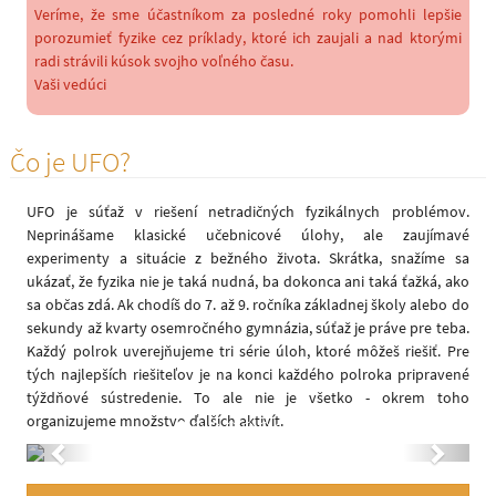
Veríme, že sme účastníkom za posledné roky pomohli lepšie
porozumieť fyzike cez príklady, ktoré ich zaujali a nad ktorými
radi strávili kúsok svojho voľného času.
Vaši vedúci
Čo je UFO?
UFO je súťaž v riešení netradičných fyzikálnych problémov.
Neprinášame klasické učebnicové úlohy, ale zaujímavé
experimenty a situácie z bežného života. Skrátka, snažíme sa
ukázať, že fyzika nie je taká nudná, ba dokonca ani taká ťažká, ako
sa občas zdá. Ak chodíš do 7. až 9. ročníka základnej školy alebo do
sekundy až kvarty osemročného gymnázia, súťaž je práve pre teba.
Každý polrok uverejňujeme tri série úloh, ktoré môžeš riešiť. Pre
tých najlepších riešiteľov je na konci každého polroka pripravené
týždňové sústredenie. To ale nie je všetko - okrem toho
organizujeme množstvo ďalších aktivít.
Previous
Next