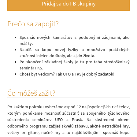
Pridaj sa do FB skupiny
Prečo sa zapojiť?
Spoznáš nových kamarátov s podobnými záujmami, ako
máš ty.
Naučíš sa kopu novej fyziky a množstvo praktických
zručností nielen do školy, ale aj do života.
Po skončení základnej školy je tu pre teba stredoškolský
seminár FKS.
Chceš byť vedcom? Tak UFO a FKS je dobrý začiatok!
Čo môžeš zažiť?
Po každom polroku vyberáme aspoň 12 najúspešnejších riešiteľov,
ktorým ponúkame možnosť zúčastniť sa spojeného týždňového
sústredenia seminárov UFO a Prask. Na sústredení okrem
odborného programu zažiješ skvelú zábavu, akčné netradičné hry,
večery pri gitare, nočné hry a to najdôležitejšie - spoznáš kopu