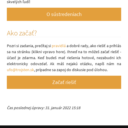
skvelých ľudí!
O sústredeniach
Ako začať?
Pozri si zadania, prečítaj si
pravidlá
a dobré rady, ako riešiť a prihlás
sa na stránku (klikni vpravo hore). Ihneď na to môžeš začať riešiť -
účasť je zdarma. Keď budeš mať riešenia hotové, nezabudni ich
elektronicky odovzdať. Ak máš nejakú otázku, napíš nám na
ufo@trojsten.sk
, prípadne sa zapoj do diskusie pod úlohou.
Začať riešiť
Čas poslednej úpravy: 31. január 2022 15:18