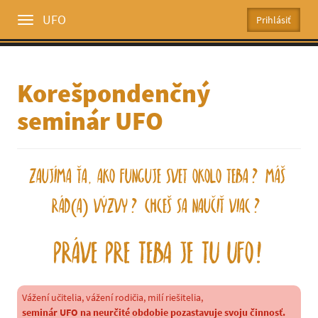
UFO
Toggle
menu
Korešpondenčný
seminár UFO
Zaujíma Ťa, ako funguje svet okolo Teba? Máš
rád(a) výzvy? Chceš sa naučiť viac?
Práve pre Teba je tu UFO!
Vážení učitelia, vážení rodičia, milí riešitelia,
seminár UFO na neurčité obdobie pozastavuje svoju činnosť.