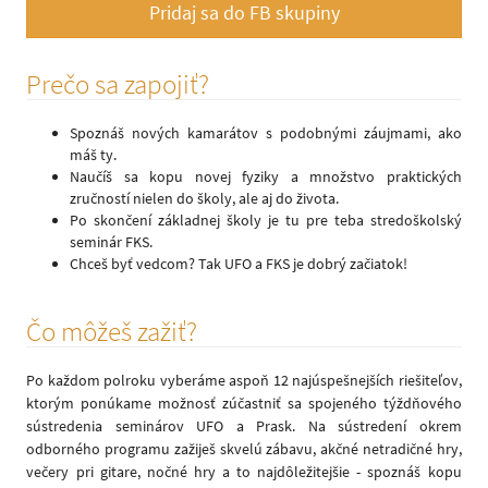
Pridaj sa do FB skupiny
Prečo sa zapojiť?
Spoznáš nových kamarátov s podobnými záujmami, ako
máš ty.
Naučíš sa kopu novej fyziky a množstvo praktických
zručností nielen do školy, ale aj do života.
Po skončení základnej školy je tu pre teba stredoškolský
seminár FKS.
Chceš byť vedcom? Tak UFO a FKS je dobrý začiatok!
Čo môžeš zažiť?
Po každom polroku vyberáme aspoň 12 najúspešnejších riešiteľov,
ktorým ponúkame možnosť zúčastniť sa spojeného týždňového
sústredenia seminárov UFO a Prask. Na sústredení okrem
odborného programu zažiješ skvelú zábavu, akčné netradičné hry,
večery pri gitare, nočné hry a to najdôležitejšie - spoznáš kopu