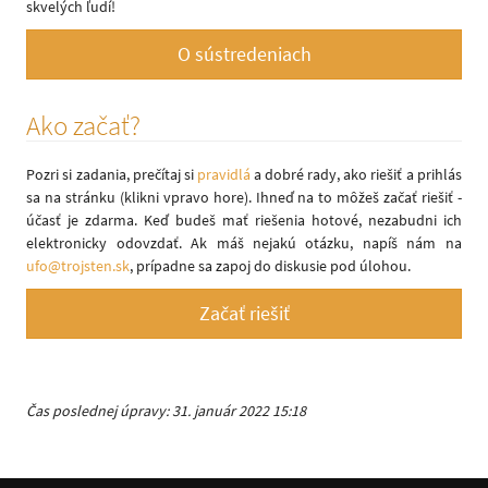
skvelých ľudí!
O sústredeniach
Ako začať?
Pozri si zadania, prečítaj si
pravidlá
a dobré rady, ako riešiť a prihlás
sa na stránku (klikni vpravo hore). Ihneď na to môžeš začať riešiť -
účasť je zdarma. Keď budeš mať riešenia hotové, nezabudni ich
elektronicky odovzdať. Ak máš nejakú otázku, napíš nám na
ufo@trojsten.sk
, prípadne sa zapoj do diskusie pod úlohou.
Začať riešiť
Čas poslednej úpravy: 31. január 2022 15:18