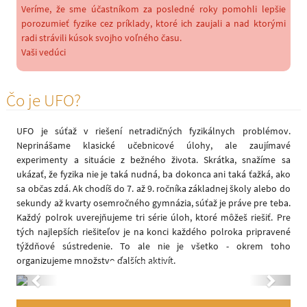
Veríme, že sme účastníkom za posledné roky pomohli lepšie
porozumieť fyzike cez príklady, ktoré ich zaujali a nad ktorými
radi strávili kúsok svojho voľného času.
Vaši vedúci
Čo je UFO?
UFO je súťaž v riešení netradičných fyzikálnych problémov.
Neprinášame klasické učebnicové úlohy, ale zaujímavé
experimenty a situácie z bežného života. Skrátka, snažíme sa
ukázať, že fyzika nie je taká nudná, ba dokonca ani taká ťažká, ako
sa občas zdá. Ak chodíš do 7. až 9. ročníka základnej školy alebo do
sekundy až kvarty osemročného gymnázia, súťaž je práve pre teba.
Každý polrok uverejňujeme tri série úloh, ktoré môžeš riešiť. Pre
tých najlepších riešiteľov je na konci každého polroka pripravené
týždňové sústredenie. To ale nie je všetko - okrem toho
organizujeme množstvo ďalších aktivít.
Previous
Next