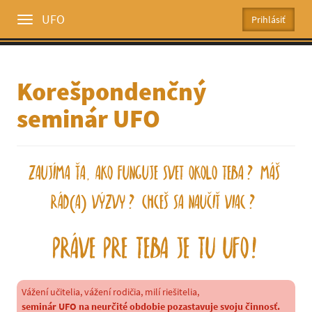
UFO
Toggle
menu
Korešpondenčný
seminár UFO
Zaujíma Ťa, ako funguje svet okolo Teba? Máš
rád(a) výzvy? Chceš sa naučiť viac?
Práve pre Teba je tu UFO!
Vážení učitelia, vážení rodičia, milí riešitelia,
seminár UFO na neurčité obdobie pozastavuje svoju činnosť.