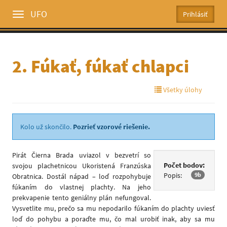
UFO
Toggle
menu
2. Fúkať, fúkať chlapci
Všetky úlohy
Kolo už skončilo.
Pozrieť vzorové riešenie.
Pirát Čierna Brada uviazol v bezvetrí so
Počet bodov:
svojou plachetnicou Ukoristená Franzúska
Popis:
9b
Obratnica. Dostál nápad – loď rozpohybuje
fúkaním do vlastnej plachty. Na jeho
prekvapenie tento geniálny plán nefungoval.
Vysvetlite mu, prečo sa mu nepodarilo fúkaním do plachty uviesť
loď do pohybu a poraďte mu, čo mal urobiť inak, aby sa mu