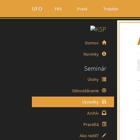
UFO
FKS
Prask
Trojsten
Domov
Novinky
Seminár
Úlohy
Odovzdávanie
Výsledky
Archív
Pravidlá
Ako riešiť?