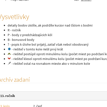
Vysvetlivky
detaily bodov zistíte, ak podržíte kurzor nad číslom s bodmi
R - ročník
P - body z predchádzajúcich kôl
B - bonusové body
? - popis k úlohe bol prijatý, zatiaľ však nebol obodovaný
- riešiteľ v tomto kole riešil prvý krát
- riešiteľ postúpil oproti minulému kolu (počet miest po podržaní 
- riešiteľ klesol oproti minulému kolu (počet miest po podržaní ku
- riešiteľ ostal na rovnakom mieste ako v minulom kole
Archív zadaní
13. ročník
3. kolo
2. časť