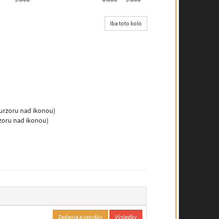
Iba toto kolo
kurzoru nad ikonou)
rzoru nad ikonou)
Zadania a vzoráky
Výsledky