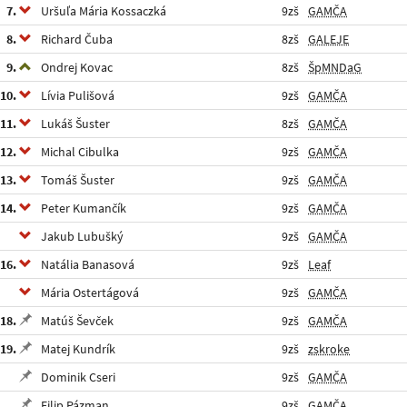
7.
Uršuľa Mária Kossaczká
9zš
GAMČA
8.
Richard Čuba
8zš
GALEJE
9.
Ondrej Kovac
8zš
ŠpMNDaG
10.
Lívia Pulišová
9zš
GAMČA
11.
Lukáš Šuster
8zš
GAMČA
12.
Michal Cibulka
9zš
GAMČA
13.
Tomáš Šuster
9zš
GAMČA
14.
Peter Kumančík
9zš
GAMČA
Jakub Lubušký
9zš
GAMČA
16.
Natália Banasová
9zš
Leaf
Mária Ostertágová
9zš
GAMČA
18.
Matúš Ševček
9zš
GAMČA
19.
Matej Kundrík
9zš
zskroke
Dominik Cseri
9zš
GAMČA
Filip Pázman
9zš
GAMČA