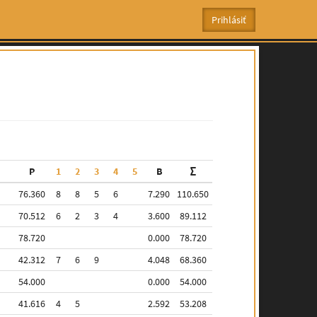
P
1
2
3
4
5
B
∑
76.360
8
8
5
6
7.290
110.650
70.512
6
2
3
4
3.600
89.112
78.720
0.000
78.720
42.312
7
6
9
4.048
68.360
54.000
0.000
54.000
41.616
4
5
2.592
53.208