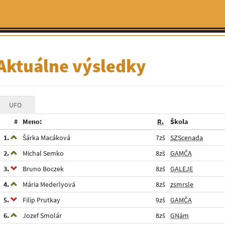
Aktuálne výsledky
UFO
#
Meno:
R.
Škola
1.
Šárka Macáková
7zš
SZScenada
2.
Michal Semko
8zš
GAMČA
3.
Bruno Boczek
8zš
GALEJE
4.
Mária Mederlyová
8zš
zsmrsle
5.
Filip Prutkay
9zš
GAMČA
6.
Jozef Smolár
8zš
GNám