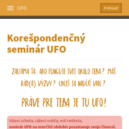
UFO
Toggle
menu
Korešpondenčný
seminár UFO
Zaujíma Ťa, ako funguje svet okolo Teba? Máš
rád(a) výzvy? Chceš sa naučiť viac?
Práve pre Teba je tu UFO!
Vážení učitelia, vážení rodičia, milí riešitelia,
seminár UFO na neurčité obdobie pozastavuje svoju činnosť.