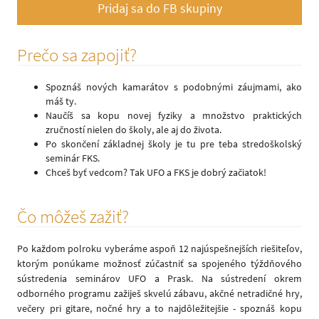
Pridaj sa do FB skupiny
Prečo sa zapojiť?
Spoznáš nových kamarátov s podobnými záujmami, ako
máš ty.
Naučíš sa kopu novej fyziky a množstvo praktických
zručností nielen do školy, ale aj do života.
Po skončení základnej školy je tu pre teba stredoškolský
seminár FKS.
Chceš byť vedcom? Tak UFO a FKS je dobrý začiatok!
Čo môžeš zažiť?
Po každom polroku vyberáme aspoň 12 najúspešnejších riešiteľov,
ktorým ponúkame možnosť zúčastniť sa spojeného týždňového
sústredenia seminárov UFO a Prask. Na sústredení okrem
odborného programu zažiješ skvelú zábavu, akčné netradičné hry,
večery pri gitare, nočné hry a to najdôležitejšie - spoznáš kopu