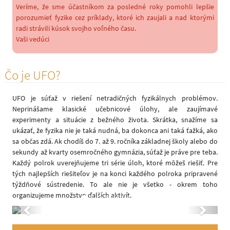
Veríme, že sme účastníkom za posledné roky pomohli lepšie
porozumieť fyzike cez príklady, ktoré ich zaujali a nad ktorými
radi strávili kúsok svojho voľného času.
Vaši vedúci
Čo je UFO?
UFO je súťaž v riešení netradičných fyzikálnych problémov.
Neprinášame klasické učebnicové úlohy, ale zaujímavé
experimenty a situácie z bežného života. Skrátka, snažíme sa
ukázať, že fyzika nie je taká nudná, ba dokonca ani taká ťažká, ako
sa občas zdá. Ak chodíš do 7. až 9. ročníka základnej školy alebo do
sekundy až kvarty osemročného gymnázia, súťaž je práve pre teba.
Každý polrok uverejňujeme tri série úloh, ktoré môžeš riešiť. Pre
tých najlepších riešiteľov je na konci každého polroka pripravené
týždňové sústredenie. To ale nie je všetko - okrem toho
organizujeme množstvo ďalších aktivít.
Previous
Next