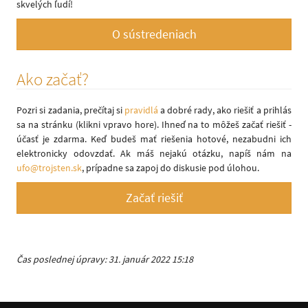
skvelých ľudí!
O sústredeniach
Ako začať?
Pozri si zadania, prečítaj si
pravidlá
a dobré rady, ako riešiť a prihlás
sa na stránku (klikni vpravo hore). Ihneď na to môžeš začať riešiť -
účasť je zdarma. Keď budeš mať riešenia hotové, nezabudni ich
elektronicky odovzdať. Ak máš nejakú otázku, napíš nám na
ufo@trojsten.sk
, prípadne sa zapoj do diskusie pod úlohou.
Začať riešiť
Čas poslednej úpravy: 31. január 2022 15:18