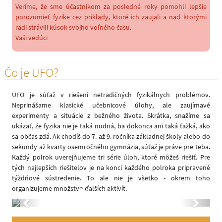
Veríme, že sme účastníkom za posledné roky pomohli lepšie
porozumieť fyzike cez príklady, ktoré ich zaujali a nad ktorými
radi strávili kúsok svojho voľného času.
Vaši vedúci
Čo je UFO?
UFO je súťaž v riešení netradičných fyzikálnych problémov.
Neprinášame klasické učebnicové úlohy, ale zaujímavé
experimenty a situácie z bežného života. Skrátka, snažíme sa
ukázať, že fyzika nie je taká nudná, ba dokonca ani taká ťažká, ako
sa občas zdá. Ak chodíš do 7. až 9. ročníka základnej školy alebo do
sekundy až kvarty osemročného gymnázia, súťaž je práve pre teba.
Každý polrok uverejňujeme tri série úloh, ktoré môžeš riešiť. Pre
tých najlepších riešiteľov je na konci každého polroka pripravené
týždňové sústredenie. To ale nie je všetko - okrem toho
organizujeme množstvo ďalších aktivít.
Previous
Next