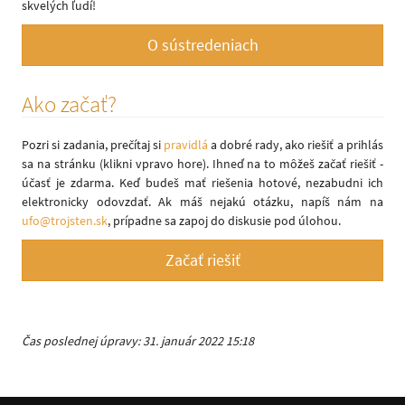
skvelých ľudí!
O sústredeniach
Ako začať?
Pozri si zadania, prečítaj si
pravidlá
a dobré rady, ako riešiť a prihlás
sa na stránku (klikni vpravo hore). Ihneď na to môžeš začať riešiť -
účasť je zdarma. Keď budeš mať riešenia hotové, nezabudni ich
elektronicky odovzdať. Ak máš nejakú otázku, napíš nám na
ufo@trojsten.sk
, prípadne sa zapoj do diskusie pod úlohou.
Začať riešiť
Čas poslednej úpravy: 31. január 2022 15:18