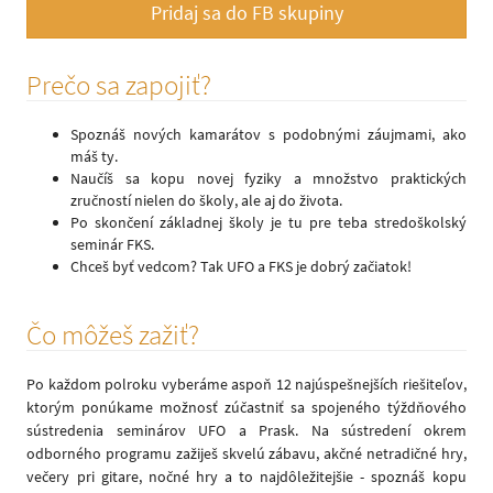
Pridaj sa do FB skupiny
Prečo sa zapojiť?
Spoznáš nových kamarátov s podobnými záujmami, ako
máš ty.
Naučíš sa kopu novej fyziky a množstvo praktických
zručností nielen do školy, ale aj do života.
Po skončení základnej školy je tu pre teba stredoškolský
seminár FKS.
Chceš byť vedcom? Tak UFO a FKS je dobrý začiatok!
Čo môžeš zažiť?
Po každom polroku vyberáme aspoň 12 najúspešnejších riešiteľov,
ktorým ponúkame možnosť zúčastniť sa spojeného týždňového
sústredenia seminárov UFO a Prask. Na sústredení okrem
odborného programu zažiješ skvelú zábavu, akčné netradičné hry,
večery pri gitare, nočné hry a to najdôležitejšie - spoznáš kopu