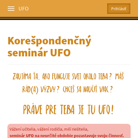
UFO
Toggle
menu
Korešpondenčný
seminár UFO
Zaujíma Ťa, ako funguje svet okolo Teba? Máš
rád(a) výzvy? Chceš sa naučiť viac?
Práve pre Teba je tu UFO!
Vážení učitelia, vážení rodičia, milí riešitelia,
seminár UFO na neurčité obdobie pozastavuje svoju činnosť.