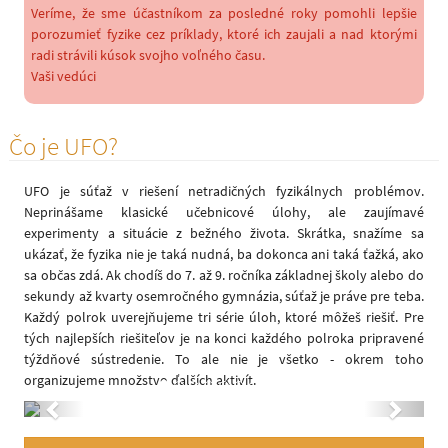
Veríme, že sme účastníkom za posledné roky pomohli lepšie
porozumieť fyzike cez príklady, ktoré ich zaujali a nad ktorými
radi strávili kúsok svojho voľného času.
Vaši vedúci
Čo je UFO?
UFO je súťaž v riešení netradičných fyzikálnych problémov.
Neprinášame klasické učebnicové úlohy, ale zaujímavé
experimenty a situácie z bežného života. Skrátka, snažíme sa
ukázať, že fyzika nie je taká nudná, ba dokonca ani taká ťažká, ako
sa občas zdá. Ak chodíš do 7. až 9. ročníka základnej školy alebo do
sekundy až kvarty osemročného gymnázia, súťaž je práve pre teba.
Každý polrok uverejňujeme tri série úloh, ktoré môžeš riešiť. Pre
tých najlepších riešiteľov je na konci každého polroka pripravené
týždňové sústredenie. To ale nie je všetko - okrem toho
organizujeme množstvo ďalších aktivít.
Previous
Next