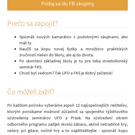
Pridaj sa do FB skupiny
Prečo sa zapojiť?
Spoznáš nových kamarátov s podobnými záujmami, ako
máš ty.
Naučíš sa kopu novej fyziky a množstvo praktických
zručností nielen do školy, ale aj do života.
Po skončení základnej školy je tu pre teba stredoškolský
seminár FKS.
Chceš byť vedcom? Tak UFO a FKS je dobrý začiatok!
Čo môžeš zažiť?
Po každom polroku vyberáme aspoň 12 najúspešnejších riešiteľov,
ktorým ponúkame možnosť zúčastniť sa spojeného týždňového
sústredenia seminárov UFO a Prask. Na sústredení okrem
odborného programu zažiješ skvelú zábavu, akčné netradičné hry,
večery pri gitare, nočné hry a to najdôležitejšie - spoznáš kopu