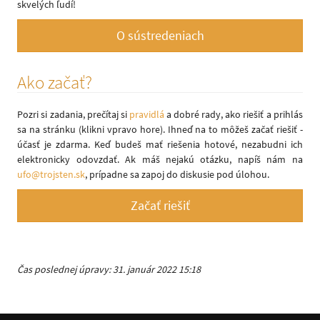
skvelých ľudí!
O sústredeniach
Ako začať?
Pozri si zadania, prečítaj si
pravidlá
a dobré rady, ako riešiť a prihlás
sa na stránku (klikni vpravo hore). Ihneď na to môžeš začať riešiť -
účasť je zdarma. Keď budeš mať riešenia hotové, nezabudni ich
elektronicky odovzdať. Ak máš nejakú otázku, napíš nám na
ufo@trojsten.sk
, prípadne sa zapoj do diskusie pod úlohou.
Začať riešiť
Čas poslednej úpravy: 31. január 2022 15:18