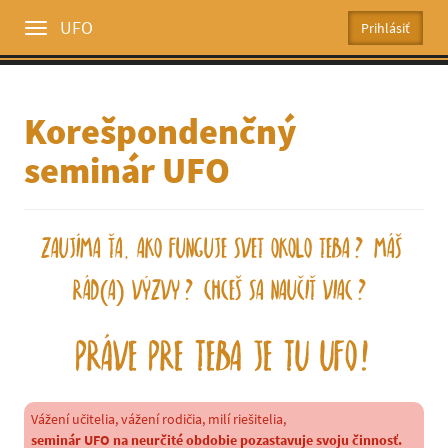
UFO
Toggle
menu
Korešpondenčný
seminár UFO
Zaujíma Ťa, ako funguje svet okolo Teba? Máš
rád(a) výzvy? Chceš sa naučiť viac?
Práve pre Teba je tu UFO!
Vážení učitelia, vážení rodičia, milí riešitelia,
seminár UFO na neurčité obdobie pozastavuje svoju činnosť.