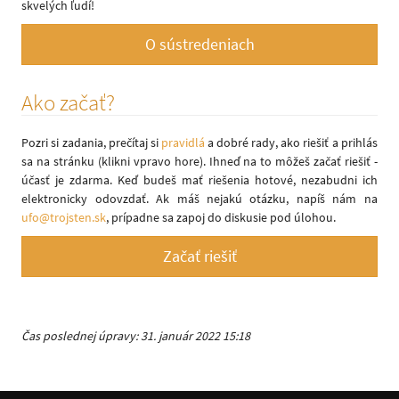
skvelých ľudí!
O sústredeniach
Ako začať?
Pozri si zadania, prečítaj si
pravidlá
a dobré rady, ako riešiť a prihlás
sa na stránku (klikni vpravo hore). Ihneď na to môžeš začať riešiť -
účasť je zdarma. Keď budeš mať riešenia hotové, nezabudni ich
elektronicky odovzdať. Ak máš nejakú otázku, napíš nám na
ufo@trojsten.sk
, prípadne sa zapoj do diskusie pod úlohou.
Začať riešiť
Čas poslednej úpravy: 31. január 2022 15:18