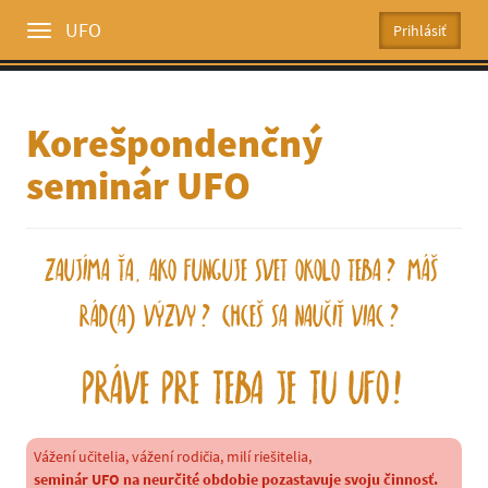
UFO
Toggle
menu
Korešpondenčný
seminár UFO
Zaujíma Ťa, ako funguje svet okolo Teba? Máš
rád(a) výzvy? Chceš sa naučiť viac?
Práve pre Teba je tu UFO!
Vážení učitelia, vážení rodičia, milí riešitelia,
seminár UFO na neurčité obdobie pozastavuje svoju činnosť.