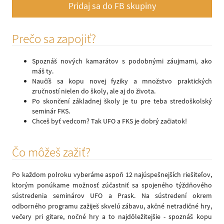
Pridaj sa do FB skupiny
Prečo sa zapojiť?
Spoznáš nových kamarátov s podobnými záujmami, ako
máš ty.
Naučíš sa kopu novej fyziky a množstvo praktických
zručností nielen do školy, ale aj do života.
Po skončení základnej školy je tu pre teba stredoškolský
seminár FKS.
Chceš byť vedcom? Tak UFO a FKS je dobrý začiatok!
Čo môžeš zažiť?
Po každom polroku vyberáme aspoň 12 najúspešnejších riešiteľov,
ktorým ponúkame možnosť zúčastniť sa spojeného týždňového
sústredenia seminárov UFO a Prask. Na sústredení okrem
odborného programu zažiješ skvelú zábavu, akčné netradičné hry,
večery pri gitare, nočné hry a to najdôležitejšie - spoznáš kopu