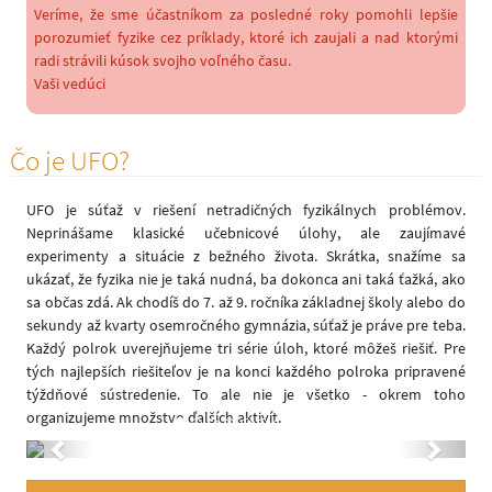
Veríme, že sme účastníkom za posledné roky pomohli lepšie
porozumieť fyzike cez príklady, ktoré ich zaujali a nad ktorými
radi strávili kúsok svojho voľného času.
Vaši vedúci
Čo je UFO?
UFO je súťaž v riešení netradičných fyzikálnych problémov.
Neprinášame klasické učebnicové úlohy, ale zaujímavé
experimenty a situácie z bežného života. Skrátka, snažíme sa
ukázať, že fyzika nie je taká nudná, ba dokonca ani taká ťažká, ako
sa občas zdá. Ak chodíš do 7. až 9. ročníka základnej školy alebo do
sekundy až kvarty osemročného gymnázia, súťaž je práve pre teba.
Každý polrok uverejňujeme tri série úloh, ktoré môžeš riešiť. Pre
tých najlepších riešiteľov je na konci každého polroka pripravené
týždňové sústredenie. To ale nie je všetko - okrem toho
organizujeme množstvo ďalších aktivít.
Previous
Next