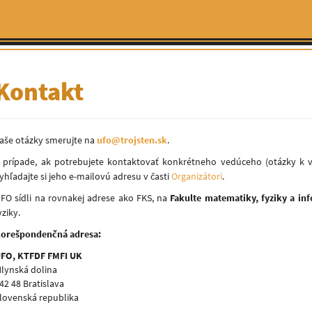
Kontakt
aše otázky smerujte na
ufo@trojsten.sk
.
 prípade, ak potrebujete kontaktovať konkrétneho vedúceho (otázky k v
yhľadajte si jeho e-mailovú adresu v časti
Organizátori
.
FO sídli na rovnakej adrese ako FKS, na
Fakulte matematiky, fyziky a in
yziky.
orešpondenčná adresa:
FO, KTFDF FMFI UK
lynská dolina
42 48 Bratislava
lovenská republika