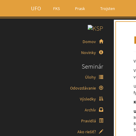
UFO
FKS
Prask
Trojsten
Domov
Novinky
V
Seminár
V
v
Úlohy
U
Odovzdávanie
f
Výsledky
K
Archív
U
M
Pravidlá
8
S
Ako riešiť?